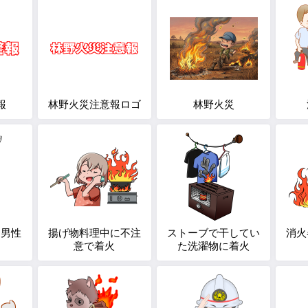
報
林野火災注意報ロゴ
林野火災
る男性
揚げ物料理中に不注
ストーブで干してい
消火
意で着火
た洗濯物に着火