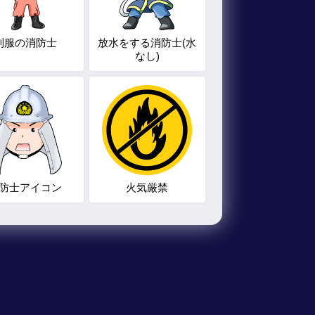
制服の消防士
放水をする消防士(水
なし)
防士アイコン
火気厳禁