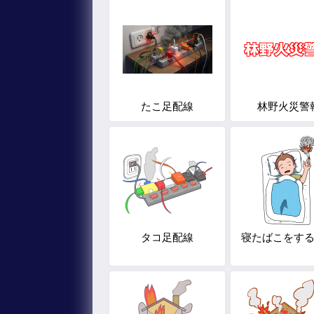
たこ足配線
林野火災警
タコ足配線
寝たばこをす