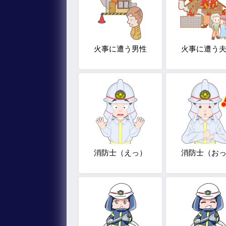
火事に遭う男性
火事に遭う
消防士（えっ）
消防士（お