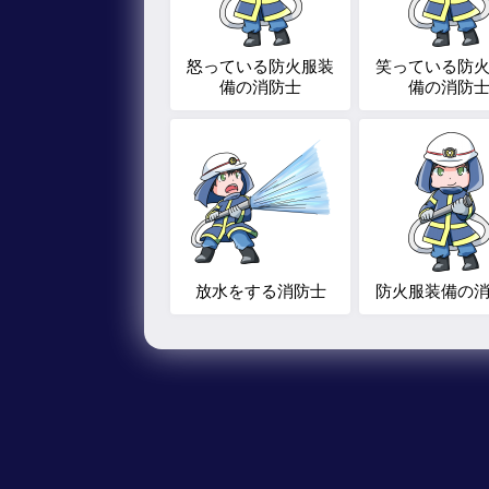
怒っている防火服装
笑っている防
備の消防士
備の消防
放水をする消防士
防火服装備の