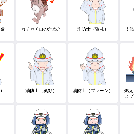
夫婦
カチカチ山のたぬき
消防士（敬礼）
消
っ）
消防士（笑顔）
消防士（プレーン）
燃え
スプ