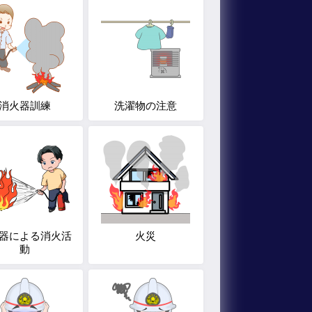
消火器訓練
洗濯物の注意
器による消火活
火災
動