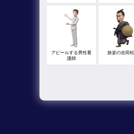
アピールする男性看
旅姿の吉田
護師