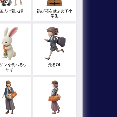
国人の若夫婦
跳び箱を飛ぶ女子小
学生
ジンを食べるウ
走るOL
サギ