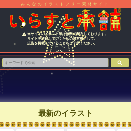
みんなのイラストフリー素材サイト
当サイトのイラスト等は無料で配布しております。
サイトを継続していくための運営費として、
広告を掲載していることをご了承ください。
最新のイラスト