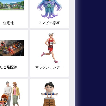
住宅地
アマビエ様3D
たこ足配線
マラソンランナー