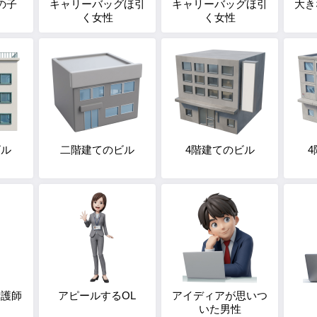
の子
キャリーバッグほ引
キャリーバッグほ引
大き
く女性
く女性
ビル
二階建てのビル
4階建てのビル
看護師
アピールするOL
アイディアが思いつ
いた男性