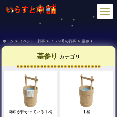
ホーム
>
イベント・行事
>
７～９月の行事
>
墓参り
墓参り
カテゴリ
雑巾が掛かっている手桶
手桶