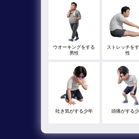
ウオーキングをする
ストレッチを
男性
性
吐き気がする少年
頭痛がする