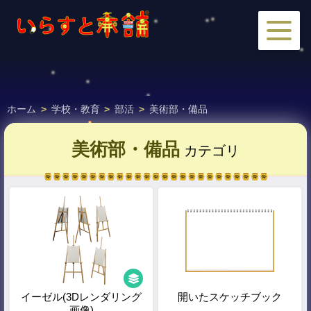
ホーム
>
学校・教育
>
部活
>
美術部・備品
美術部・備品
カテゴリ
イーゼル(3Dレンダリング
開いたスケッチブック
画像)