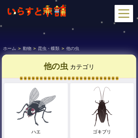
ホーム
>
動物
>
昆虫・蝶類
>
他の虫
他の虫
カテゴリ
ハエ
ゴキブリ