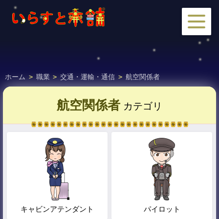
ホーム
>
職業
>
交通・運輸・通信
>
航空関係者
航空関係者
カテゴリ
キャビンアテンダント
パイロット