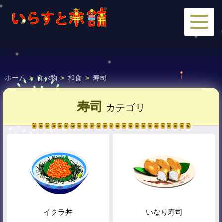
ホーム
>
食べ物
>
和食
>
寿司
寿司
カテゴリ
イクラ丼
いなり寿司