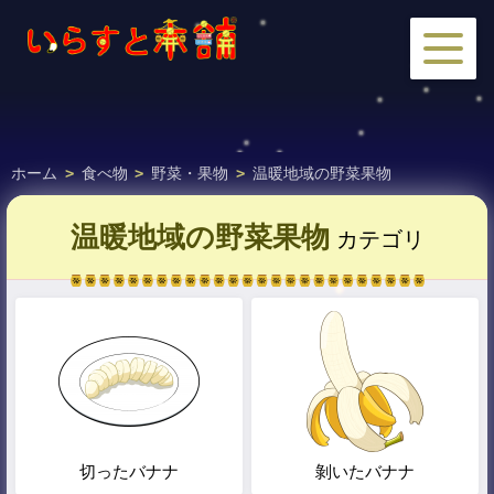
ホーム
>
食べ物
>
野菜・果物
>
温暖地域の野菜果物
温暖地域の野菜果物
カテゴリ
切ったバナナ
剝いたバナナ