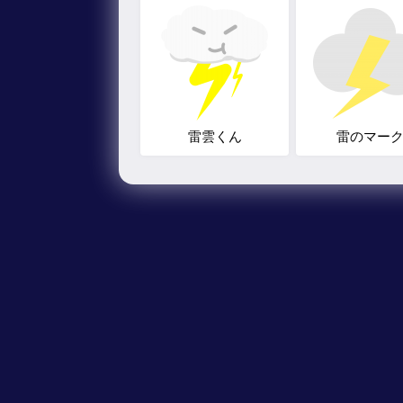
雷雲くん
雷のマー