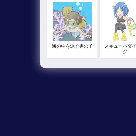
海の中を泳ぐ男の子
スキューバダ
グ