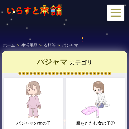
ホーム
>
生活用品
>
衣類等
>
パジャマ
パジャマ
カテゴリ
パジャマの女の子
服をたたむ女の子①