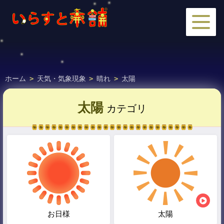
ホーム
>
天気・気象現象
>
晴れ
>
太陽
太陽
カテゴリ
お日様
太陽