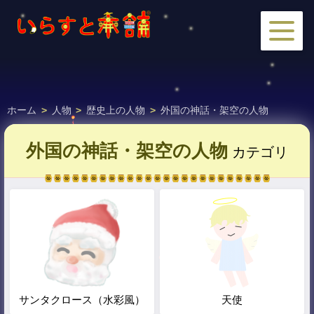
ホーム
>
人物
>
歴史上の人物
>
外国の神話・架空の人物
外国の神話・架空の人物
カテゴリ
サンタクロース（水彩風）
天使