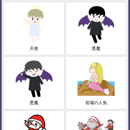
天使
悪魔
悪魔
岩場の人魚