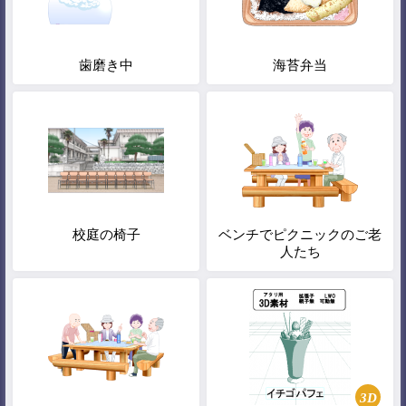
歯磨き中
海苔弁当
校庭の椅子
ベンチでピクニックのご老
人たち
3D