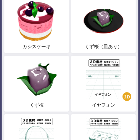
カシスケーキ
くず桜（皿あり）
3D
くず桜
イヤフォン