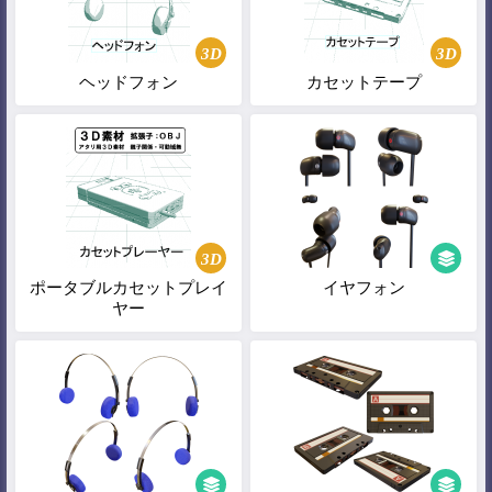
3D
3D
ヘッドフォン
カセットテープ
3D
ポータブルカセットプレイ
イヤフォン
ヤー