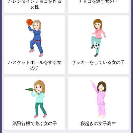
バレンタインチョコを作る
チョコを渡す女の子
女性
バスケットボールをする女
サッカーをしている女の子
の子
紙飛行機で遊ぶ女の子
寝起きの女子高生