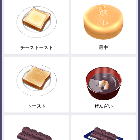
チーズトースト
最中
トースト
ぜんざい