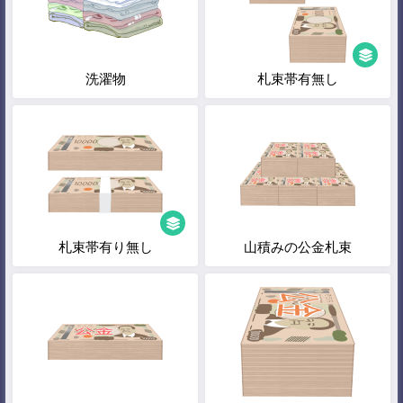
洗濯物
札束帯有無し
札束帯有り無し
山積みの公金札束