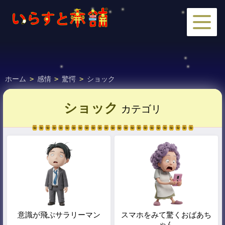
ホーム
>
感情
>
驚愕
>
ショック
ショック
カテゴリ
意識が飛ぶサラリーマン
スマホをみて驚くおばあち
ゃん