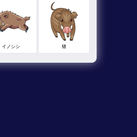
イノシシ
猪