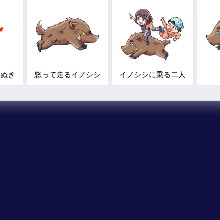
たぬき
怒って走るイノシシ
イノシシに乗る二人