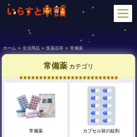
ホーム
>
生活用品
>
医薬品等
>
常備薬
常備薬
カテゴリ
常備薬
カプセル状の錠剤