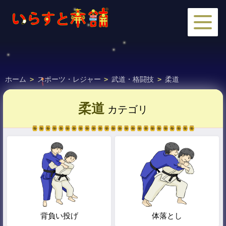
ホーム
>
スポーツ・レジャー
>
武道・格闘技
>
柔道
柔道
カテゴリ
背負い投げ
体落とし