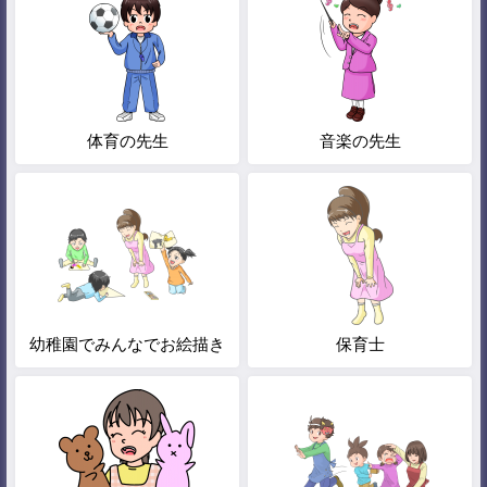
体育の先生
音楽の先生
幼稚園でみんなでお絵描き
保育士