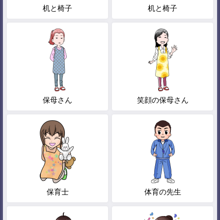
机と椅子
机と椅子
保母さん
笑顔の保母さん
保育士
体育の先生