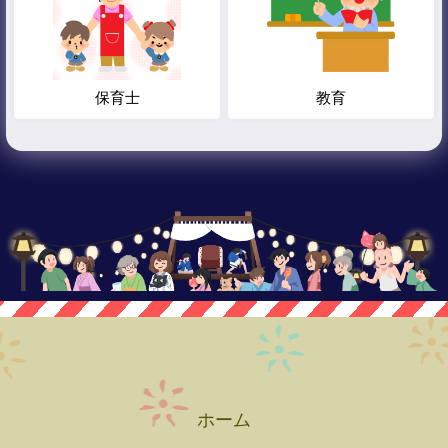
保育士
教育
ホーム