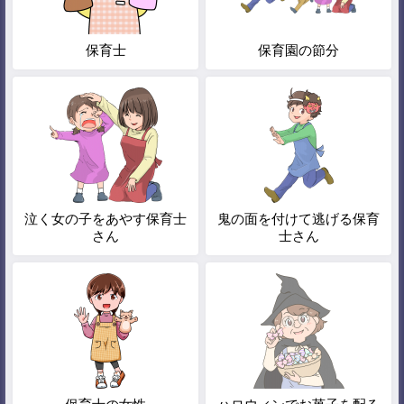
保育士
保育園の節分
泣く女の子をあやす保育士
鬼の面を付けて逃げる保育
さん
士さん