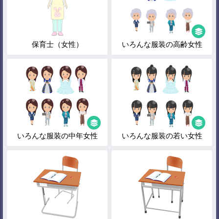
保育士（女性）
いろんな服装の高齢女性
いろんな服装の中年女性
いろんな服装の若い女性