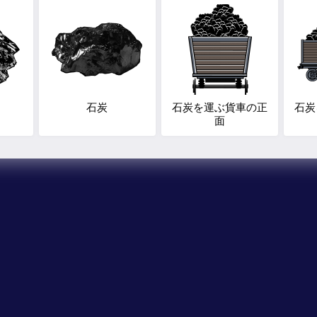
石炭
石炭を運ぶ貨車の正
石炭
面