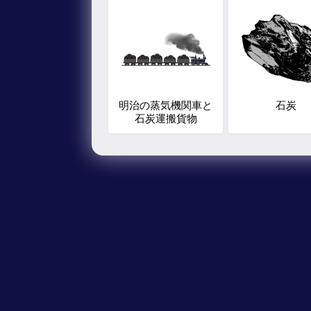
明治の蒸気機関車と
石炭
石炭運搬貨物