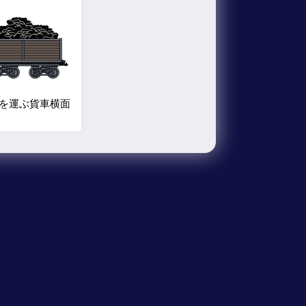
を運ぶ貨車横面