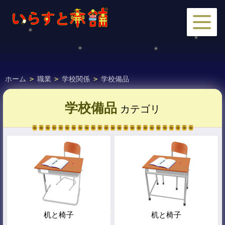
ホーム
>
職業
>
学校関係
>
学校備品
学校備品
カテゴリ
机と椅子
机と椅子