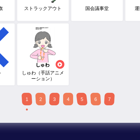
旗
ストラックアウト
国会議事堂
運
ト
しゅわ（手話アニメ
ーション）
1
2
3
4
5
6
7