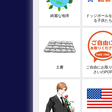
綺麗な地球
ドッジボール
る子供た
土嚢
ご自由にお取
さいのPO