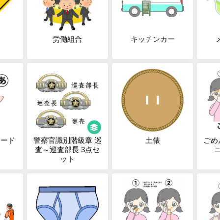
労働組合
キッチンカー
カード
警察官識別階級章 巡
土俵
ごめ
査～巡査部長 3点セ
ット