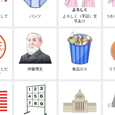
をして
パンツ
よろしく（手話）文
うれ
ち
字あり
りくだ
伊藤博文
食品ロス
リ
P