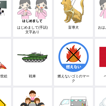
はじめまして(手話)
盲導犬
おは
文字あり
浮世絵
戦車
燃えないゴミのマー
ク