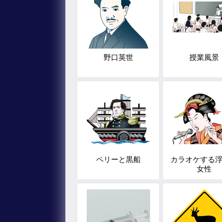
野口英世
授業風景
ペリーと黒船
カラオケする
女性