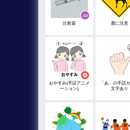
3D
注射器
鹿に注意
おやすみ(手話アニメ
「あ」の手話
ーション)
文字あり