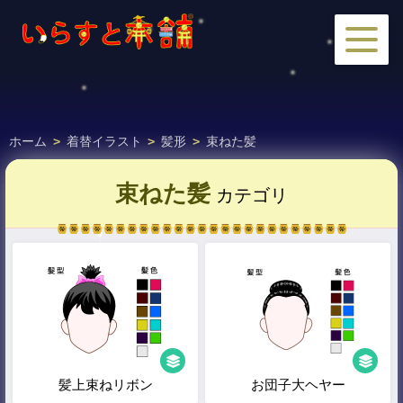
ホーム
>
着替イラスト
>
髪形
>
束ねた髪
束ねた髪
カテゴリ
髪上束ねリボン
お団子大ヘヤー