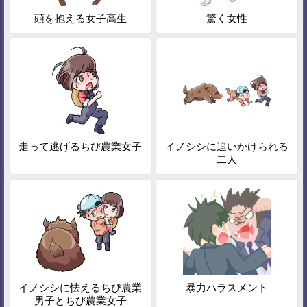
頭を抱える女子高生
驚く女性
走って逃げるちび農業女子
イノシシに追いかけられる
二人
イノシシに怯えるちび農業
暴力ハラスメント
男子とちび農業女子