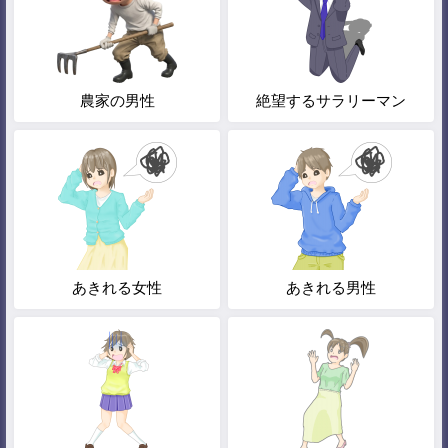
農家の男性
絶望するサラリーマン
あきれる女性
あきれる男性