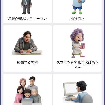
意識が飛ぶサラリーマン
幼稚園児
勉強する男性
スマホをみて驚くおばあち
ゃん