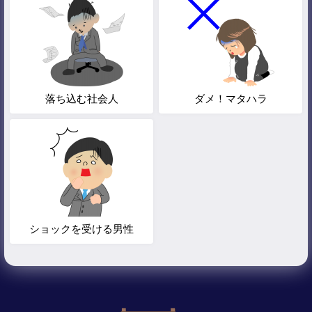
落ち込む社会人
ダメ！マタハラ
ショックを受ける男性