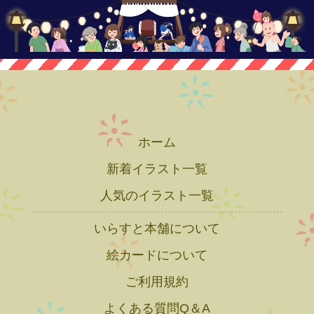
ホーム
新着イラスト一覧
人気のイラスト一覧
いらすと本舗について
絵カードについて
ご利用規約
よくある質問Q＆A