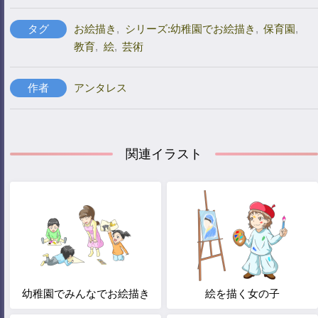
タグ
お絵描き
,
シリーズ:幼稚園でお絵描き
,
保育園
,
教育
,
絵
,
芸術
作者
アンタレス
関連イラスト
幼稚園でみんなでお絵描き
絵を描く女の子