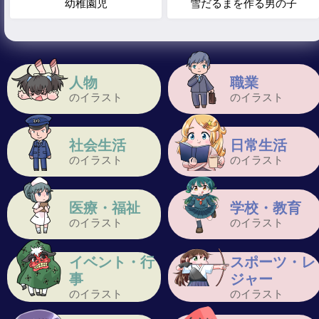
幼稚園児
雪だるまを作る男の子
人物
職業
のイラスト
のイラスト
社会生活
日常生活
のイラスト
のイラスト
医療・福祉
学校・教育
のイラスト
のイラスト
イベント・行
スポーツ・レ
事
ジャー
のイラスト
のイラスト