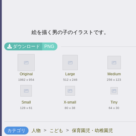
絵を描く男の子のイラストです。
ダウンロード
PNG
Original
Large
Medium
1982 x 954
512 x 246
256 x 123
Small
X-small
Tiny
128 x 61
80 x 38
64 x 30
>
>
カテゴリ
人物
こども
保育園児・幼稚園児