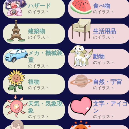
ハザード
食べ物
のイラスト
のイラスト
建築物
生活用品
のイラスト
のイラスト
メカ・機械装
動物
置
のイラスト
のイラスト
植物
自然・宇宙
のイラスト
のイラスト
天気・気象現
文字・アイコ
象
ン
のイラスト
のイラスト