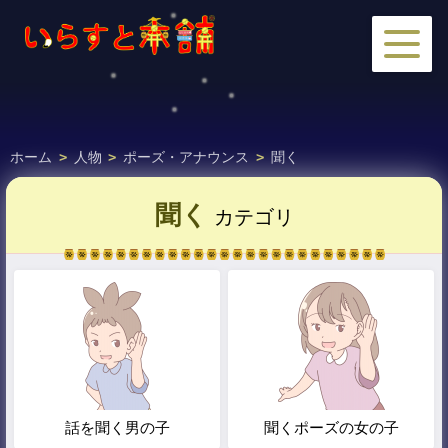
ホーム
>
人物
>
ポーズ・アナウンス
>
聞く
聞く
カテゴリ
話を聞く男の子
聞くポーズの女の子