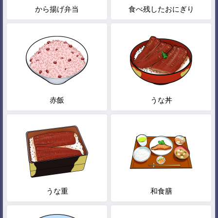
から揚げ弁当
食べ残したおにぎり
赤飯
うな丼
うな重
和食膳