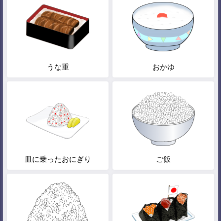
うな重
おかゆ
皿に乗ったおにぎり
ご飯