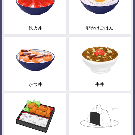
鉄火丼
卵かけごはん
かつ丼
牛丼