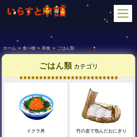
ホーム
>
食べ物
>
和食
>
ごはん類
ごはん類
カテゴリ
イクラ丼
竹の皮で包んだおにぎり