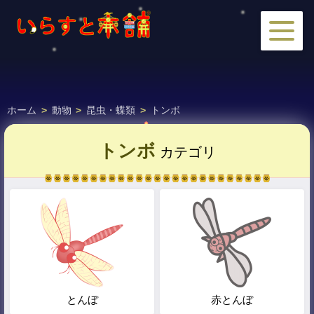
ホーム
>
動物
>
昆虫・蝶類
>
トンボ
トンボ
カテゴリ
とんぼ
赤とんぼ