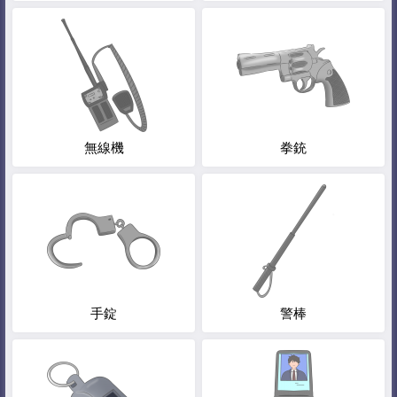
無線機
拳銃
手錠
警棒