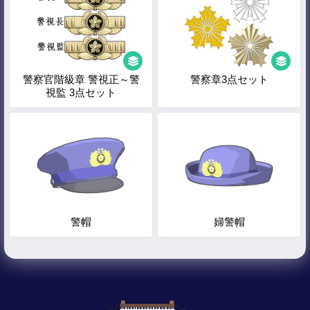
警察官階級章 警視正～警
警察章3点セット
視監 3点セット
警帽
婦警帽