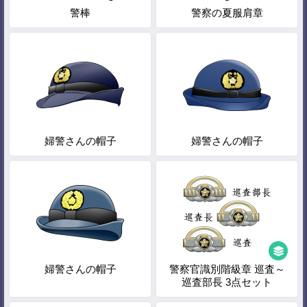
警棒
警察の夏服肩章
婦警さんの帽子
婦警さんの帽子
婦警さんの帽子
警察官識別階級章 巡査～
巡査部長 3点セット