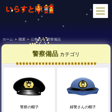
ホーム
>
職業
>
公務員
>
警察備品
警察備品
カテゴリ
警察の帽子
婦警さんの帽子