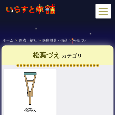
ホーム
>
医療・福祉
>
医療機器・備品
>
松葉づえ
松葉づえ
カテゴリ
松葉杖