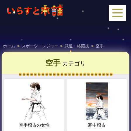
ホーム
>
スポーツ・レジャー
>
武道・格闘技
>
空手
空手
カテゴリ
空手稽古の女性
寒中稽古