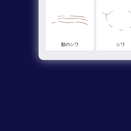
額のシワ
シワ