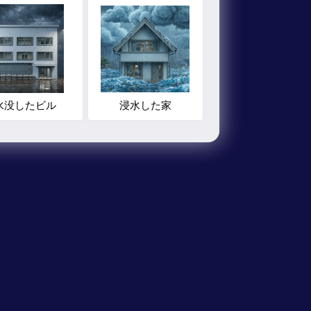
水没したビル
浸水した家