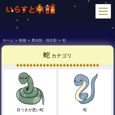
ホーム
>
動物
>
爬虫類・両生類
>
蛇
蛇
カテゴリ
目つきが悪い蛇
蛇