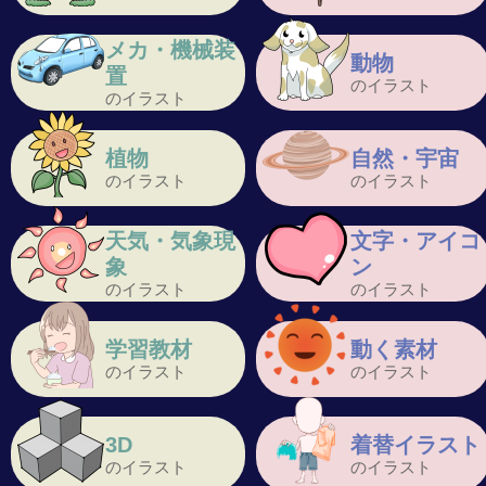
メカ・機械装
動物
置
のイラスト
のイラスト
植物
自然・宇宙
のイラスト
のイラスト
天気・気象現
文字・アイコ
象
ン
のイラスト
のイラスト
学習教材
動く素材
のイラスト
のイラスト
3D
着替イラスト
のイラスト
のイラスト