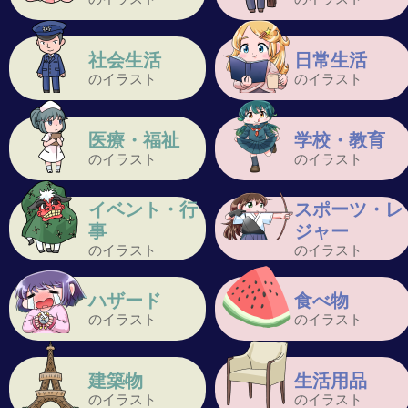
社会生活
日常生活
のイラスト
のイラスト
医療・福祉
学校・教育
のイラスト
のイラスト
イベント・行
スポーツ・レ
事
ジャー
のイラスト
のイラスト
ハザード
食べ物
のイラスト
のイラスト
建築物
生活用品
のイラスト
のイラスト