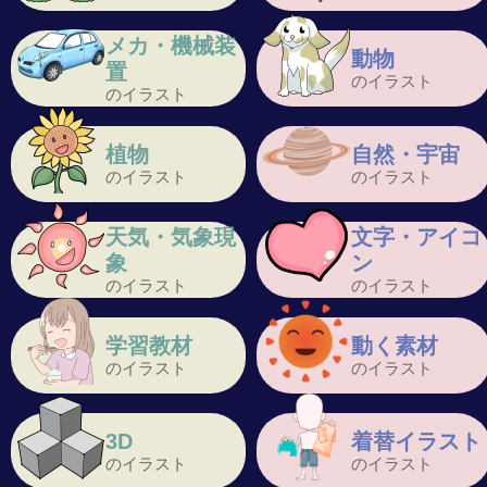
メカ・機械装
動物
置
のイラスト
のイラスト
植物
自然・宇宙
のイラスト
のイラスト
天気・気象現
文字・アイコ
象
ン
のイラスト
のイラスト
学習教材
動く素材
のイラスト
のイラスト
3D
着替イラスト
のイラスト
のイラスト