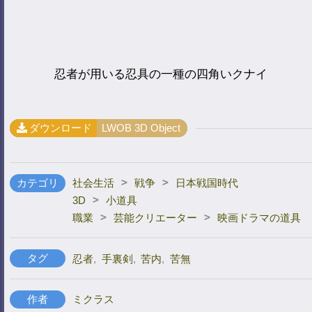
忍者が用いる忍具の一種の四角いクナイ
ダウンロード
LWOB 3D Object
>
>
カテゴリ
社会生活
戦争
日本戦国時代
>
3D
小道具
>
>
職業
芸能クリエーター
映画ドラマの道具
タグ
忍者
,
手裏剣
,
苦内
,
苦無
作者
ミクラス