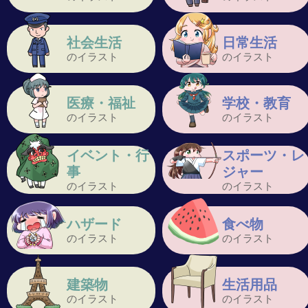
社会生活
日常生活
のイラスト
のイラスト
医療・福祉
学校・教育
のイラスト
のイラスト
イベント・行
スポーツ・レ
事
ジャー
のイラスト
のイラスト
ハザード
食べ物
のイラスト
のイラスト
建築物
生活用品
のイラスト
のイラスト