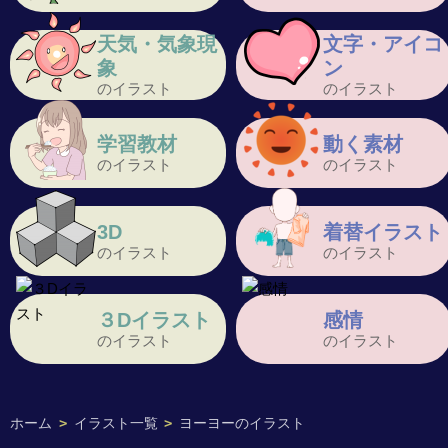
天気・気象現
文字・アイコ
象
ン
のイラスト
のイラスト
学習教材
動く素材
のイラスト
のイラスト
3D
着替イラスト
のイラスト
のイラスト
３Dイラスト
感情
のイラスト
のイラスト
ホーム
>
イラスト一覧
>
ヨーヨーのイラスト