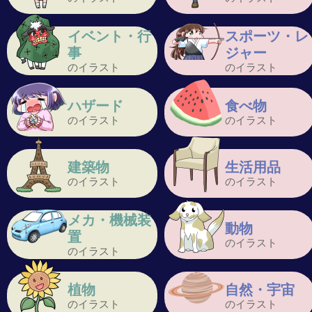
イベント・行
スポーツ・レ
事
ジャー
のイラスト
のイラスト
ハザード
食べ物
のイラスト
のイラスト
建築物
生活用品
のイラスト
のイラスト
メカ・機械装
動物
置
のイラスト
のイラスト
植物
自然・宇宙
のイラスト
のイラスト