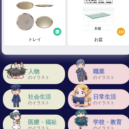
3D
トレイ
お盆
人物
職業
のイラスト
のイラスト
社会生活
日常生活
のイラスト
のイラスト
医療・福祉
学校・教育
のイラスト
のイラスト