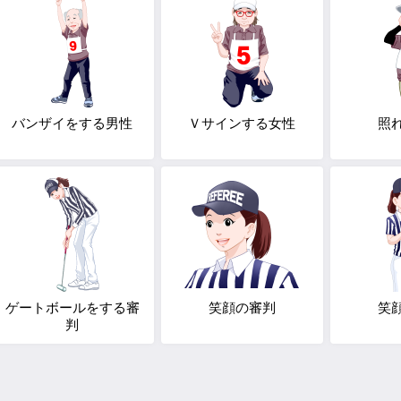
バンザイをする男性
Ｖサインする女性
照
ゲートボールをする審
笑顔の審判
笑
判