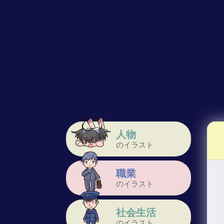
人物
のイラスト
職業
のイラスト
社会生活
のイラスト