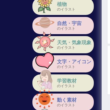
植物
のイラスト
自然・宇宙
のイラスト
天気・気象現象
のイラスト
文字・アイコン
のイラスト
学習教材
のイラスト
動く素材
のイラスト