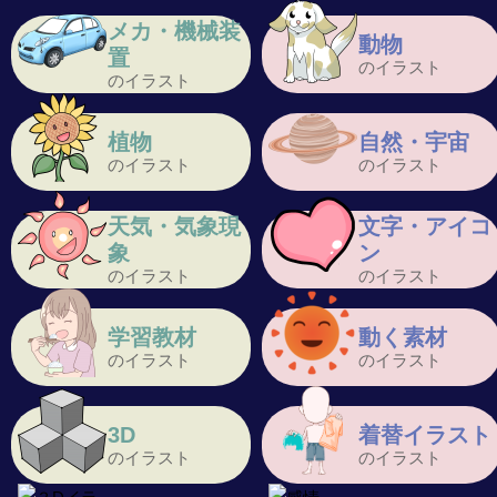
メカ・機械装
動物
置
のイラスト
のイラスト
植物
自然・宇宙
のイラスト
のイラスト
天気・気象現
文字・アイコ
象
ン
のイラスト
のイラスト
学習教材
動く素材
のイラスト
のイラスト
3D
着替イラスト
のイラスト
のイラスト