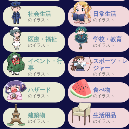
社会生活
日常生活
のイラスト
のイラスト
医療・福祉
学校・教育
のイラスト
のイラスト
イベント・行
スポーツ・レ
事
ジャー
のイラスト
のイラスト
ハザード
食べ物
のイラスト
のイラスト
建築物
生活用品
のイラスト
のイラスト