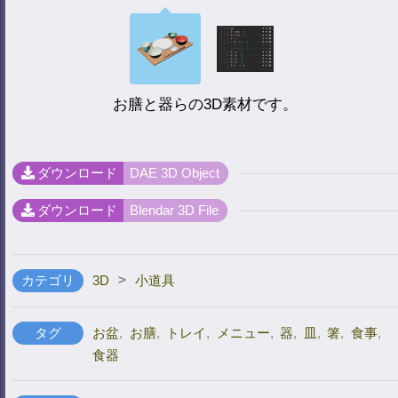
お膳と器らの3D素材です。
ダウンロード
DAE 3D Object
ダウンロード
Blendar 3D File
>
カテゴリ
3D
小道具
タグ
お盆
,
お膳
,
トレイ
,
メニュー
,
器
,
皿
,
箸
,
食事
,
食器