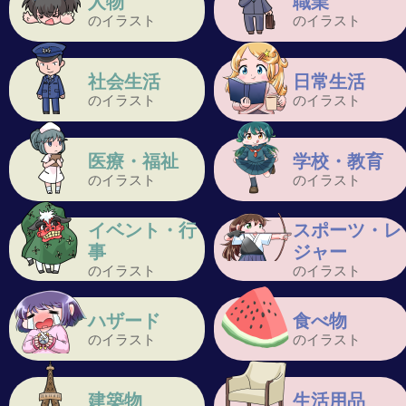
人物
職業
のイラスト
のイラスト
社会生活
日常生活
のイラスト
のイラスト
医療・福祉
学校・教育
のイラスト
のイラスト
イベント・行
スポーツ・レ
事
ジャー
のイラスト
のイラスト
ハザード
食べ物
のイラスト
のイラスト
建築物
生活用品