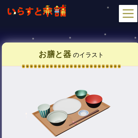
お膳と器
のイラスト