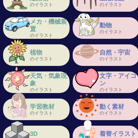
のイラスト
のイラスト
メカ・機械装
動物
置
のイラスト
のイラスト
植物
自然・宇宙
のイラスト
のイラスト
天気・気象現
文字・アイコ
象
ン
のイラスト
のイラスト
学習教材
動く素材
のイラスト
のイラスト
3D
着替イラスト