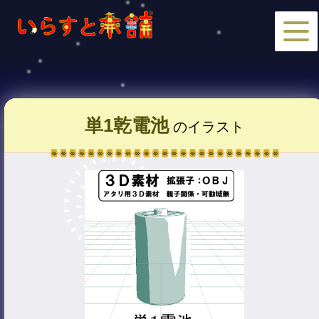
単1乾電池
のイラスト