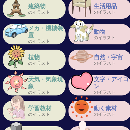
建築物
生活用品
のイラスト
のイラスト
メカ・機械装
動物
置
のイラスト
のイラスト
植物
自然・宇宙
のイラスト
のイラスト
天気・気象現
文字・アイコ
象
ン
のイラスト
のイラスト
学習教材
動く素材
のイラスト
のイラスト