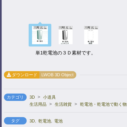
単1乾電池の３Ｄ素材です。
ダウンロード
LWOB 3D Object
>
カテゴリ
3D
小道具
>
>
生活用品
生活雑貨
乾電池・乾電池で動く物
タグ
3D
,
乾電池
,
電池