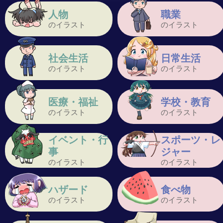
人物
職業
のイラスト
のイラスト
社会生活
日常生活
のイラスト
のイラスト
医療・福祉
学校・教育
のイラスト
のイラスト
イベント・行
スポーツ・レ
事
ジャー
のイラスト
のイラスト
ハザード
食べ物
のイラスト
のイラスト