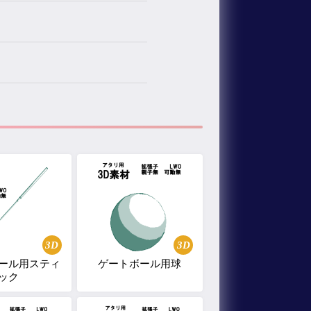
3D
3D
ール用スティ
ゲートボール用球
ック