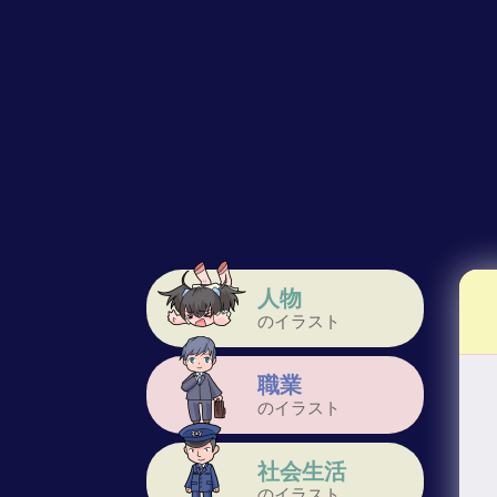
人物
のイラスト
職業
のイラスト
社会生活
のイラスト