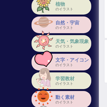
植物
のイラスト
自然・宇宙
のイラスト
天気・気象現象
のイラスト
文字・アイコン
のイラスト
学習教材
のイラスト
動く素材
のイラスト