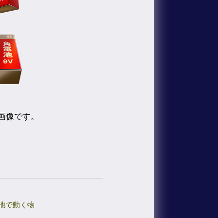
画像です。
池で動く物