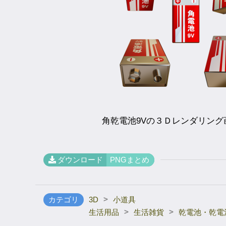
角乾電池9Vの３Ｄレンダリング
ダウンロード
PNGまとめ
>
カテゴリ
3D
小道具
>
>
生活用品
生活雑貨
乾電池・乾電