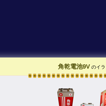
角乾電池9V
のイラ