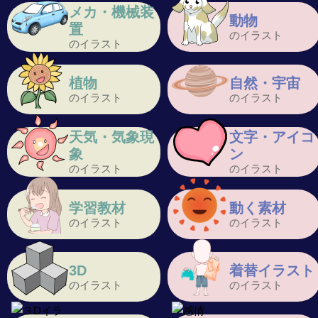
メカ・機械装
動物
置
のイラスト
のイラスト
植物
自然・宇宙
のイラスト
のイラスト
天気・気象現
文字・アイコ
象
ン
のイラスト
のイラスト
学習教材
動く素材
のイラスト
のイラスト
3D
着替イラスト
のイラスト
のイラスト