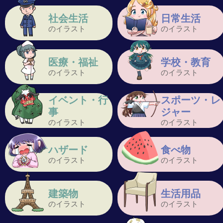
社会生活
日常生活
のイラスト
のイラスト
医療・福祉
学校・教育
のイラスト
のイラスト
イベント・行
スポーツ・レ
事
ジャー
のイラスト
のイラスト
ハザード
食べ物
のイラスト
のイラスト
建築物
生活用品
のイラスト
のイラスト