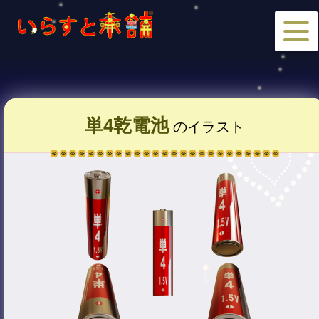
単4乾電池
のイラスト