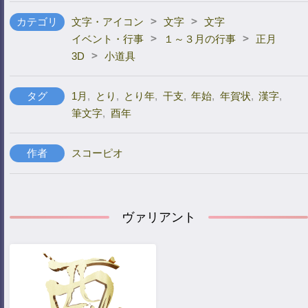
>
>
カテゴリ
文字・アイコン
文字
文字
>
>
イベント・行事
１～３月の行事
正月
>
3D
小道具
タグ
1月
,
とり
,
とり年
,
干支
,
年始
,
年賀状
,
漢字
,
筆文字
,
酉年
作者
スコーピオ
ヴァリアント