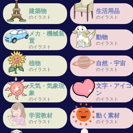
建築物
生活用品
のイラスト
のイラスト
メカ・機械装
動物
置
のイラスト
のイラスト
植物
自然・宇宙
のイラスト
のイラスト
天気・気象現
文字・アイコ
象
ン
のイラスト
のイラスト
学習教材
動く素材
のイラスト
のイラスト