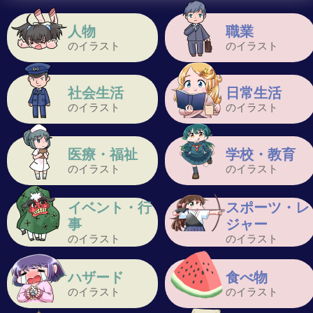
人物
職業
のイラスト
のイラスト
社会生活
日常生活
のイラスト
のイラスト
医療・福祉
学校・教育
のイラスト
のイラスト
イベント・行
スポーツ・レ
事
ジャー
のイラスト
のイラスト
ハザード
食べ物
のイラスト
のイラスト