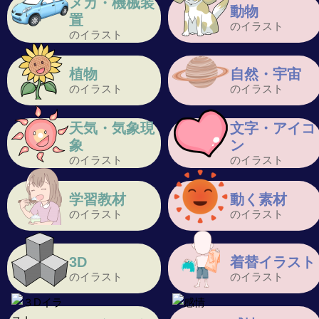
メカ・機械装
動物
置
のイラスト
のイラスト
植物
自然・宇宙
のイラスト
のイラスト
天気・気象現
文字・アイコ
象
ン
のイラスト
のイラスト
学習教材
動く素材
のイラスト
のイラスト
3D
着替イラスト
のイラスト
のイラスト