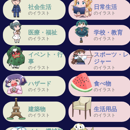
社会生活
日常生活
のイラスト
のイラスト
医療・福祉
学校・教育
のイラスト
のイラスト
イベント・行
スポーツ・レ
事
ジャー
のイラスト
のイラスト
ハザード
食べ物
のイラスト
のイラスト
建築物
生活用品
のイラスト
のイラスト