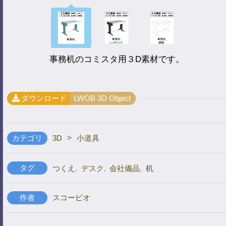
事務机のコミスタ用３D素材です。
ダウンロード
LWOB 3D Object
>
カテゴリ
3D
小道具
タグ
つくえ
,
デスク
,
会社備品
,
机
作者
スコーピオ