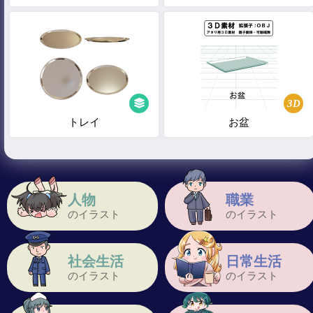
3D
トレイ
お盆
人物
職業
のイラスト
のイラスト
社会生活
日常生活
のイラスト
のイラスト