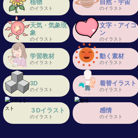
植物
自然・宇宙
のイラスト
のイラスト
天気・気象現
文字・アイコ
象
ン
のイラスト
のイラスト
学習教材
動く素材
のイラスト
のイラスト
3D
着替イラスト
のイラスト
のイラスト
３Dイラスト
感情
のイラスト
のイラスト