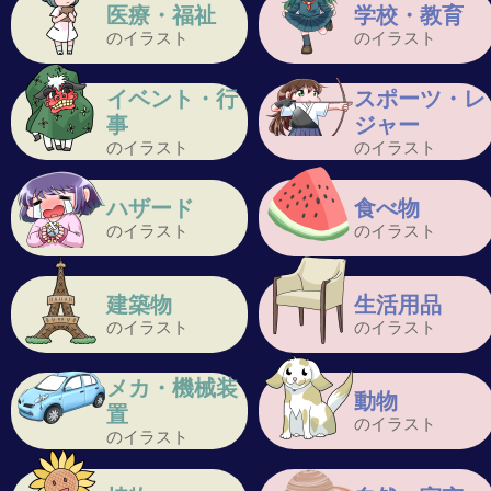
医療・福祉
学校・教育
のイラスト
のイラスト
イベント・行
スポーツ・レ
事
ジャー
のイラスト
のイラスト
ハザード
食べ物
のイラスト
のイラスト
建築物
生活用品
のイラスト
のイラスト
メカ・機械装
動物
置
のイラスト
のイラスト