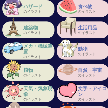
ハザード
食べ物
のイラスト
のイラスト
建築物
生活用品
のイラスト
のイラスト
メカ・機械装
動物
置
のイラスト
のイラスト
植物
自然・宇宙
のイラスト
のイラスト
天気・気象現
文字・アイコ
象
ン
のイラスト
のイラスト