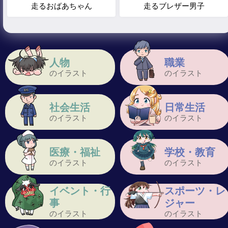
走るおばあちゃん
走るブレザー男子
人物
職業
のイラスト
のイラスト
社会生活
日常生活
のイラスト
のイラスト
医療・福祉
学校・教育
のイラスト
のイラスト
イベント・行
スポーツ・レ
事
ジャー
のイラスト
のイラスト