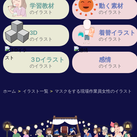
学習教材
動く素材
のイラスト
のイラスト
3D
着替イラスト
のイラスト
のイラスト
３Dイラスト
感情
のイラスト
のイラスト
ホーム
>
イラスト一覧
>
マスクをする現場作業員女性のイラスト