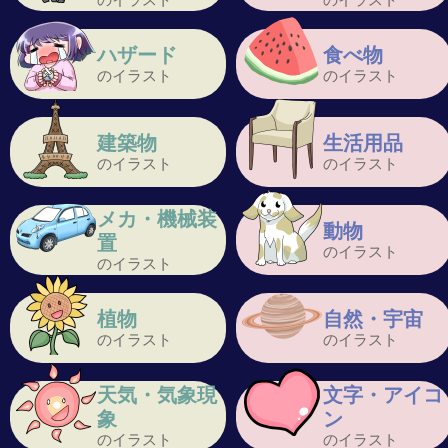
ハザード
食べ物
のイラスト
のイラスト
建築物
生活用品
のイラスト
のイラスト
メカ・機械装
動物
置
のイラスト
のイラスト
植物
自然・宇宙
のイラスト
のイラスト
天気・気象現
文字・アイコ
象
ン
のイラスト
のイラスト