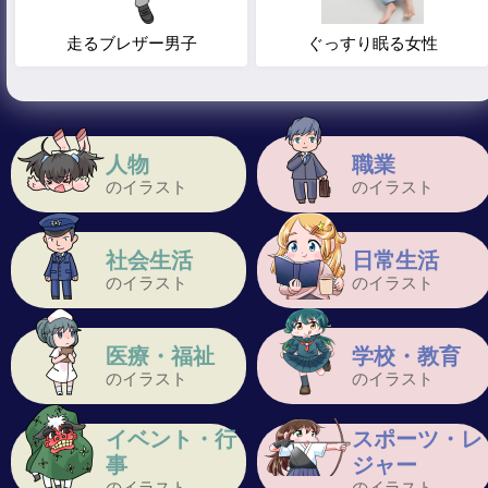
走るブレザー男子
ぐっすり眠る女性
人物
職業
のイラスト
のイラスト
社会生活
日常生活
のイラスト
のイラスト
医療・福祉
学校・教育
のイラスト
のイラスト
イベント・行
スポーツ・レ
事
ジャー
のイラスト
のイラスト