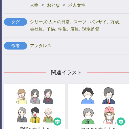
>
>
人物
おとな
老人女性
タグ
シリーズ:人々の日常
,
スーツ
,
バンザイ
,
万歳
,
会社員
,
子供
,
学生
,
店員
,
現場監督
作者
アンタレス
関連イラスト