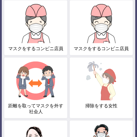
マスクをするコンビニ店員
マスクをするコンビニ店員
距離を取ってマスクを外す
掃除をする女性
社会人