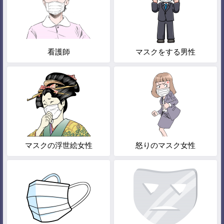
看護師
マスクをする男性
マスクの浮世絵女性
怒りのマスク女性