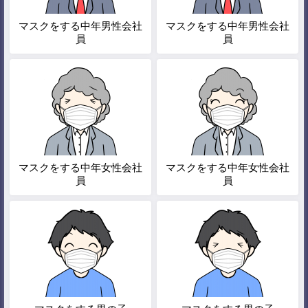
マスクをする中年男性会社
マスクをする中年男性会社
員
員
マスクをする中年女性会社
マスクをする中年女性会社
員
員