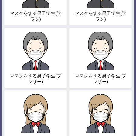
マスクをする男子学生(学
マスクをする男子学生(学
ラン)
ラン)
マスクをする男子学生(ブ
マスクをする男子学生(ブ
レザー)
レザー)