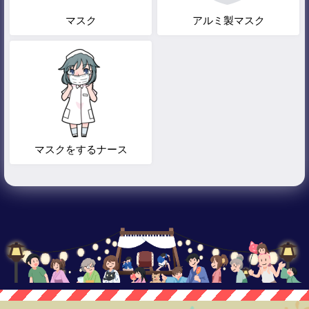
マスク
アルミ製マスク
マスクをするナース