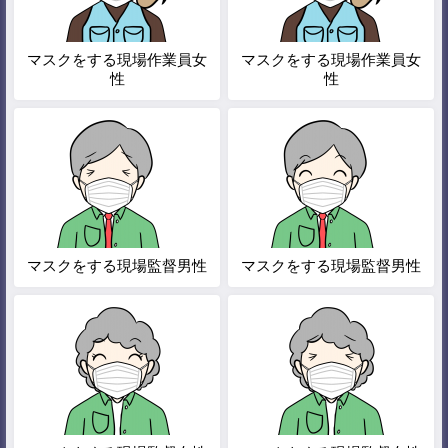
マスクをする現場作業員女
マスクをする現場作業員女
性
性
マスクをする現場監督男性
マスクをする現場監督男性