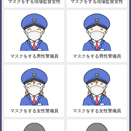
マスクをする現場監督女性
マスクをする現場監督女性
マスクをする男性警備員
マスクをする男性警備員
マスクをする女性警備員
マスクをする女性警備員