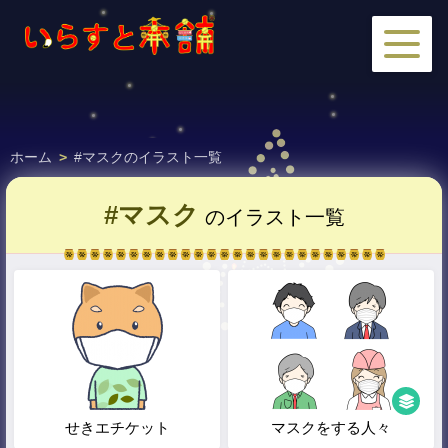
ホーム
>
#マスクのイラスト一覧
#マスク
のイラスト一覧
せきエチケット
マスクをする人々