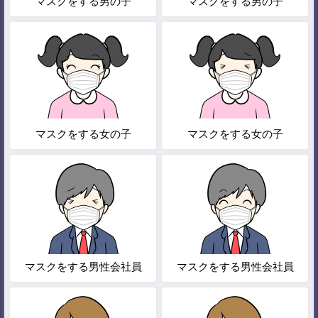
マスクをする男の子
マスクをする男の子
マスクをする女の子
マスクをする女の子
マスクをする男性会社員
マスクをする男性会社員